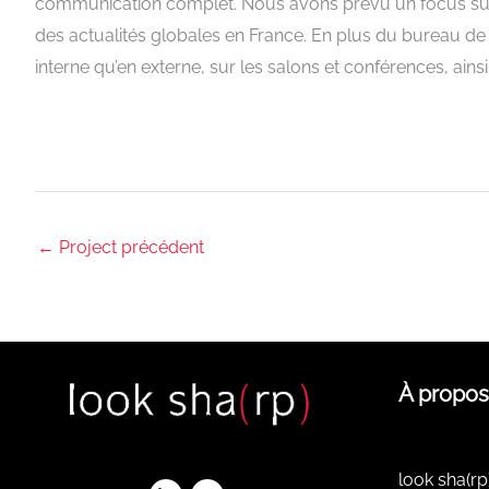
communication complet. Nous avons prévu un focus sur l’
des actualités globales en France. En plus du bureau de 
interne qu’en externe, sur les salons et conférences, ains
←
Project précédent
À propos
look sha(rp