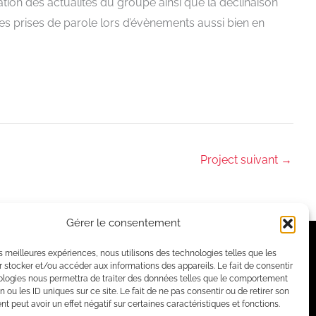
ion des actualités du groupe ainsi que la déclinaison
es prises de parole lors d’évènements aussi bien en
Project suivant
→
Gérer le consentement
Contactez
-nous
les meilleures expériences, nous utilisons des technologies telles que les
 stocker et/ou accéder aux informations des appareils. Le fait de consentir
ologies nous permettra de traiter des données telles que le comportement
n ou les ID uniques sur ce site. Le fait de ne pas consentir ou de retirer son
 peut avoir un effet négatif sur certaines caractéristiques et fonctions.
6 Passage Lathuille 75018 PARIS