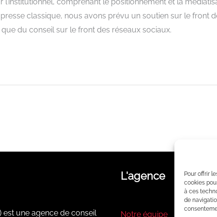
institutionnel, comprenant le positionnement et la médiatisat
presse classique, nous avons prévu un soutien sur le front d
i que du conseil sur le front des réseaux sociaux.
L'agence
Pour offrir 
cookies pour
à ces techn
de navigatio
consentement
) est une agence de conseil
Notre équipe